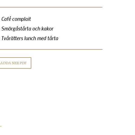
Café complait
Smörgåstårta och kakor
Tvårätters lunch med tårta
LADDA NER PDF