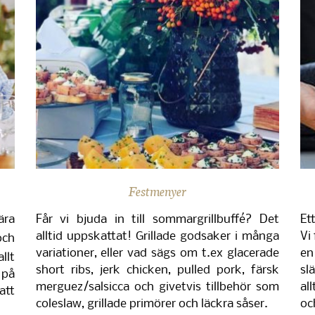
Festmenyer
ära
Får vi bjuda in till sommargrillbuffé? Det
Et
alltid uppskattat! Grillade godsaker i många
Vi
ch
variationer, eller vad sägs om t.ex glacerade
en
llt
short ribs, jerk chicken, pulled pork, färsk
sl
 på
merguez/salsicca och givetvis tillbehör som
al
att
coleslaw, grillade primörer och läckra såser.
oc