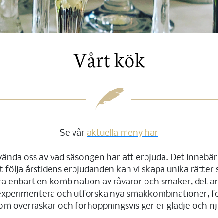
Vårt kök
Se vår
aktuella meny här
använda oss av vad säsongen har att erbjuda. Det innebär 
följa årstidens erbjudanden kan vi skapa unika rätter s
ra enbart en kombination av råvaror och smaker, det ä
t experimentera och utforska nya smakkombinationer, för
som överraskar och förhoppningsvis ger er glädje och nj