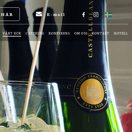
 HÄR
E-mail
VÅRT KÖK
CATERING
KONFERENS
OM OSS
KONTAKT
HOTELL