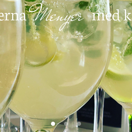
Menyer
erna
med k