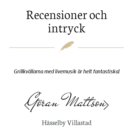
Recensioner och
intryck
vår
Grillkvällarna med livemusik är helt fantastiska!
Tac
minn
Göran Mattson
Previous
Next
Hässelby Villastad