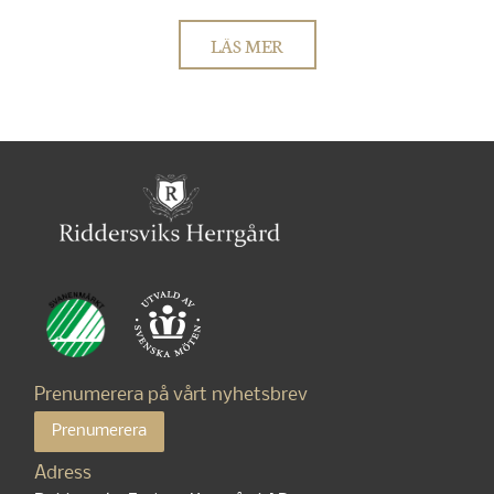
LÄS MER
Prenumerera på vårt nyhetsbrev
Prenumerera
Adress