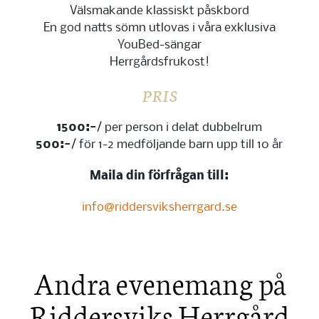
Välsmakande klassiskt påskbord
En god natts sömn utlovas i våra exklusiva
YouBed-sängar
Herrgårdsfrukost!
PRIS
1500:-
/ per person i delat dubbelrum
500:-
/ för 1-2 medföljande barn upp till 10 år
Maila din förfrågan till:
info@riddersviksherrgard.se
Andra evenemang på
Riddersviks Herrgård