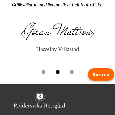
vår
Grillkvällarna med livemusik är helt fantastiska!
Tac
minn
Göran Mattson
Previous
Next
Hässelby Villastad
Boka nu